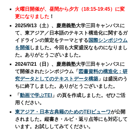
火曜日開催が、昼間から夕方（18:15-19:45）に変
更になりました
！
2025/9/13（土）、
慶應義塾大学三田キャンパスに
て、東アジア
／日本語の
テキスト構造化に関するガ
イドラインの策定をテーマとする
国際シンポジウム
を開催
しま
した
。今回も
大変盛況なものになりまし
た。ありがとうございました。
2024/7/21（日）、
慶應義塾大学三田キャンパスに
て開催された
シンポジウム「
図書資料の構造化：研
究データとしてのテキストデータ構築
」は盛況のう
ちに終了しました。ありがとうございました
。
「
動画で学ぶTEI
」の頁を作成しました
。
ぜひご活
用ください。
東アジア・日本古典籍のためのTEIビューワ
が公開
されました。縦書き・ルビ・返り点等にも対応して
います。お試ししてみてください。